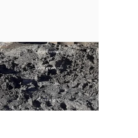
Corsi Formativi
Lavora con noi
Biblioteca
Certificazoni
Servizi
News