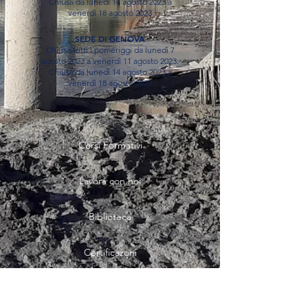
Chiusa da lunedì 14 agosto 2023 a
venerdì 18 agosto 2023
SEDE DI GENOVA
Chiusa tutti i pomeriggi da lunedì 7
agosto 2023 a venerdì 11 agosto 2023.
Chiusa da lunedì 14 agosto 2023 a
venerdì 18 agosto 2023
Corsi Formativi
Lavora con noi
Biblioteca
Certificazoni
Servizi